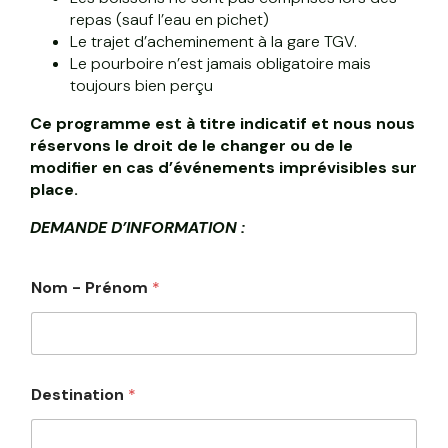
repas (sauf l’eau en pichet)
Le trajet d’acheminement à la gare TGV.
Le pourboire n’est jamais obligatoire mais
toujours bien perçu
Ce programme est à titre indicatif et nous nous
réservons le droit de le changer ou de le
modifier en cas d’événements imprévisibles sur
place.
DEMANDE D’INFORMATION :
*
Nom - Prénom
*
D
e
s
t
i
n
Destination
*
a
t
i