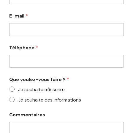
o
n
N
E-mail
*
o
m
Téléphone
*
Que voulez-vous faire ?
*
Je souhaite m'inscrire
Je souhaite des informations
Commentaires