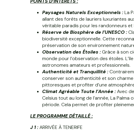
POINTS D’INTÉRÊTS :
Paysages Naturels Exceptionnels :
La P
allant des forêts de lauriers luxuriantes a
véritable paradis pour les randonneurs et 
Réserve de Biosphère de l’UNESCO :
Cla
biodiversité exceptionnelle. Cette reconna
préservation de son environnement nature
Observation des Étoiles :
Grâce à son cie
monde pour l’observation des étoiles. L’île
astronomes amateurs et professionnels.
Authenticité et Tranquillité :
Contraireme
conserver son authenticité et son charme t
pittoresques et profiter d’une atmosphère 
Climat Agréable Toute l’Année :
Avec de
Celsius tout au long de l’année, La Palma 
période. Cela permet de profiter pleinement 
LE PROGRAMME DÉTAILLÉ :
J 1 :
ARRIVÉE À TENERIFE