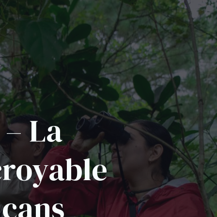
 – La
croyable
lcans