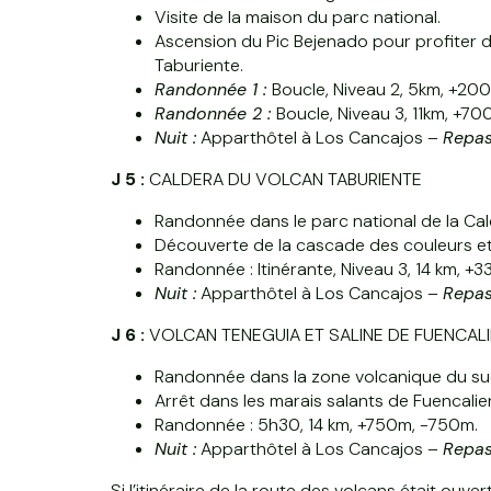
Visite de la maison du parc national.
Ascension du Pic Bejenado pour profiter d
Taburiente.
Randonnée 1 :
Boucle, Niveau 2, 5km, +2
Randonnée 2 :
Boucle, Niveau 3, 11km, +7
Nuit :
Apparthôtel à Los Cancajos –
Repas
J 5 :
CALDERA DU VOLCAN TABURIENTE
Randonnée dans le parc national de la Cal
Découverte de la cascade des couleurs et 
Randonnée : Itinérante, Niveau 3, 14 km, 
Nuit :
Apparthôtel à Los Cancajos –
Repas
J 6 :
VOLCAN TENEGUIA ET SALINE DE FUENCAL
Randonnée dans la zone volcanique du sud d
Arrêt dans les marais salants de Fuencalie
Randonnée : 5h30, 14 km, +750m, -750m.
Nuit :
Apparthôtel à Los Cancajos –
Repas
Si l’itinéraire de la route des volcans était ouv