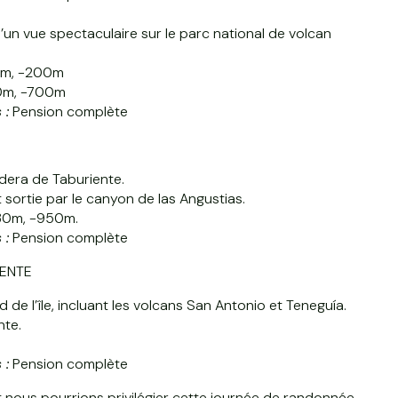
’un vue spectaculaire sur le parc national de volcan
00m, -200m
00m, -700m
 :
Pension complète
dera de Taburiente.
sortie par le canyon de las Angustias.
+330m, -950m.
 :
Pension complète
IENTE
e l’île, incluant les volcans San Antonio et Teneguía.
nte.
 :
Pension complète
ert nous pourrions privilégier cette journée de randonnée.