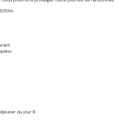
-1250m.
urant.
plète
déjeuner du jour 8.