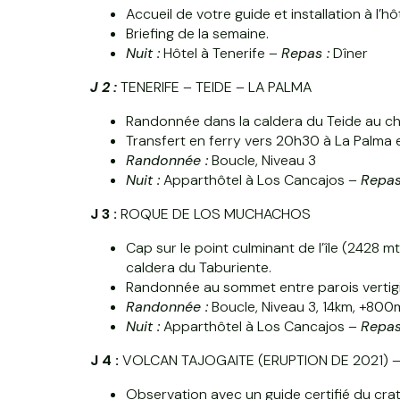
Accueil de votre guide et installation à l’hôt
Briefing de la semaine.
Nuit :
Hôtel à Tenerife –
Repas :
Dîner
J 2 :
TENERIFE – TEIDE – LA PALMA
Randonnée dans la caldera du Teide au ch
Transfert en ferry vers 20h30 à La Palma et
Randonnée :
Boucle, Niveau 3
Nuit :
Apparthôtel à Los Cancajos –
Repas
J 3 :
ROQUE DE LOS MUCHACHOS
Cap sur le point culminant de l’île (2428 mt
caldera du Taburiente.
Randonnée au sommet entre parois vertig
Randonnée :
Boucle, Niveau 3, 14km, +80
Nuit :
Apparthôtel à Los Cancajos –
Repas
J 4 :
VOLCAN TAJOGAITE (ERUPTION DE 2021) 
Observation avec un guide certifié du cra