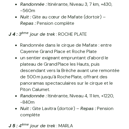
Randonnée :
Itinérante, Niveau 3, 7 km, +430,
-560m
Nuit :
Gite au cœur de Mafate (dortoir) –
Repas :
Pension complète
ème
J 4 :
3
jour de trek
: ROCHE PLATE
Randonnée dans le cirque de Mafate : entre
Cayenne Grand Place et Roche Plate
un sentier exigeant empruntant d’abord le
plateau de Grand Place les Hauts, puis
descendant vers la Brèche avant une remontée
de 500 m jusqu’à Roche Plate, offrant des
panoramas spectaculaires sur le cirque et le
Piton Calumet.
Randonnée :
Itinérante, Niveau 4, 11 km, +1220,
-840m
Nuit :
Gite Lavitra (dortoir) –
Repas :
Pension
complète
ème
J 5 :
4
jour de trek
: MARLA