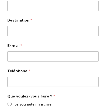
T
Destination
*
é
l
é
p
h
o
E-mail
*
n
e
C
o
m
m
Téléphone
*
e
n
t
a
i
Que voulez-vous faire ?
*
r
e
Je souhaite m'inscrire