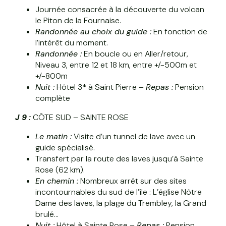
Journée consacrée à la découverte du volcan
le Piton de la Fournaise.
Randonnée au choix du guide :
En fonction de
l’intérêt du moment.
Randonnée :
En boucle ou en Aller/retour,
Niveau 3, entre 12 et 18 km, entre +/-500m et
+/-800m
Nuit :
Hôtel 3* à Saint Pierre –
Repas :
Pension
complète
J 9 :
CÔTE SUD – SAINTE ROSE
Le matin :
Visite d’un tunnel de lave avec un
guide spécialisé.
Transfert par la route des laves jusqu’à Sainte
Rose (62 km).
En chemin :
Nombreux arrêt sur des sites
incontournables du sud de l’île : L’église Nôtre
Dame des laves, la plage du Trembley, la Grand
brulé…
Nuit :
Hôtel à Sainte Rose –
Repas :
Pension