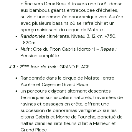
d’Âne vers Deux Bras, à travers une forêt dense
aux bambous géants entrecoupée d’échelles,
suivie d’une remontée panoramique vers Aurère
avec plusieurs bassins où se rafraîchir et un
aperçu saisissant du cirque de Mafate .
Randonnée :
Itinérante, Niveau 3, 12 km, +750,
-820m
Nuit :
Gite du Piton Cabris (dortoir) –
Repas :
Pension complète
ème
J 3 :
2
jour de trek
: GRAND PLACE
Randonnée dans le cirque de Mafate : entre
Aurère et Cayenne Grand Place
un parcours exigeant alternant descentes
techniques sur escaliers naturels, traversées de
ravines et passages en crête, offrant une
succession de panoramas vertigineux sur les
pitons Cabris et Morne de Fourche, ponctué de
haltes dans les îlets fleuris d’Îlet à Malheur et
Grand Place .